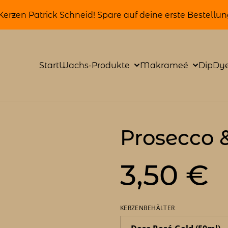
rzen Patrick Schneid! Spare auf deine erste Bestell
Start
Wachs-Produkte
Makrameé
DipDye
Prosecco &
3,50 €
KERZENBEHÄLTER