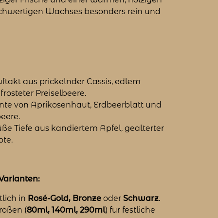
ochwertigen Wachses besonders rein und
uftakt aus prickelnder Cassis, edlem
osteter Preiselbeere.
nte von Aprikosenhaut, Erdbeerblatt und
eere.
ße Tiefe aus kandiertem Apfel, gealterter
ote.
Varianten:
tlich in
Rosé-Gold, Bronze
oder
Schwarz
.
rößen (
80ml, 140ml, 290ml
) für festliche