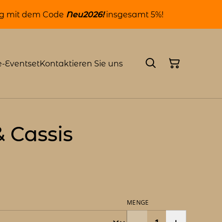
ung mit dem Code
Neu2026!
insgesamt 5%!
-Eventset
Kontaktieren Sie uns
 Cassis
MENGE