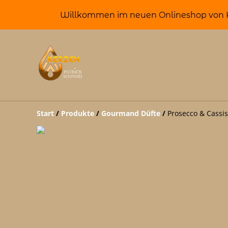
Willkommen im neuen Onlineshop von Ke
Start
/
Produkte
/
Gourmand Düfte
/
Prosecco & Cassis