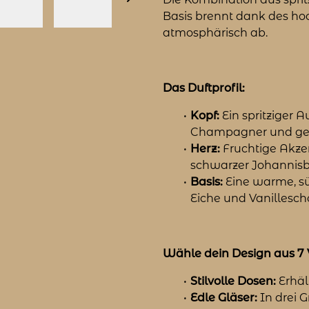
Basis brennt dank des h
atmosphärisch ab.
Das Duftprofil:
Kopf:
Ein spritziger A
Champagner und gefr
Herz:
Fruchtige Akze
schwarzer Johannisb
Basis:
Eine warme, sü
Eiche und Vanillesch
Wähle dein Design aus 7 
Stilvolle Dosen:
Erhäl
Edle Gläser:
In drei G