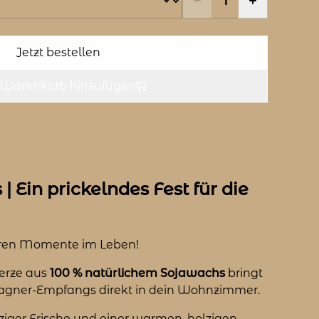
Jetzt bestellen
Warenkorb hinzufügen
| Ein prickelndes Fest für die
eren Momente im Leben!
erze aus
100 % natürlichem Sojawachs
bringt
agner-Empfangs direkt in dein Wohnzimmer.
ziger Frische und einer warmen, holzigen