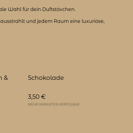
ale Wahl für dein Duftstövchen.
t ausstrahlt und jedem Raum eine luxuriöse,
n &
Schokolade
3,50 €
MEHR VARIANTEN VERFÜGBAR