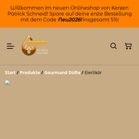
Willkommen im neuen Onlineshop von Kerzen
Patrick Schneid! Spare auf deine erste Bestellung
mit dem Code
Neu2026!
insgesamt 5%!
Start
/
Produkte
/
Gourmand Düfte
/
Eierlikör