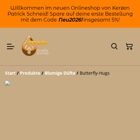
Willkommen im neuen Onlineshop von Kerzen
Patrick Schneid! Spare auf deine erste Bestellung
mit dem Code
Neu2026!
insgesamt 5%!
Start
/
Produkte
/
Blumige Düfte
/
Butterfly-Hugs