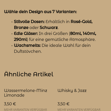
Wähle dein Design aus 7 Varianten:
Stilvolle Dosen:
Erhältlich in
Rosé-Gold,
Bronze
oder
Schwarz
.
Edle Gläser:
In drei Größen (
80ml, 140ml,
290ml
) für eine gemütliche Atmosphäre.
Wachsmelts:
Die ideale Wahl für dein
Duftstövchen.
Ähnliche Artikel
Wassermelone-Minz
Whisky & Jazz
Limonade
3,50 €
3,50 €
MEHR VARIANTEN VERFÜGBAR
MEHR VARIANTEN VERFÜGBAR