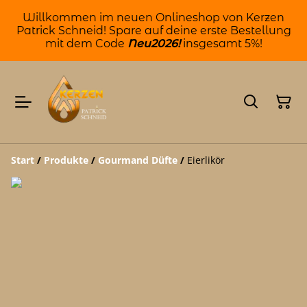
Willkommen im neuen Onlineshop von Kerzen
Patrick Schneid! Spare auf deine erste Bestellung
mit dem Code
Neu2026!
insgesamt 5%!
Start
/
Produkte
/
Gourmand Düfte
/
Eierlikör